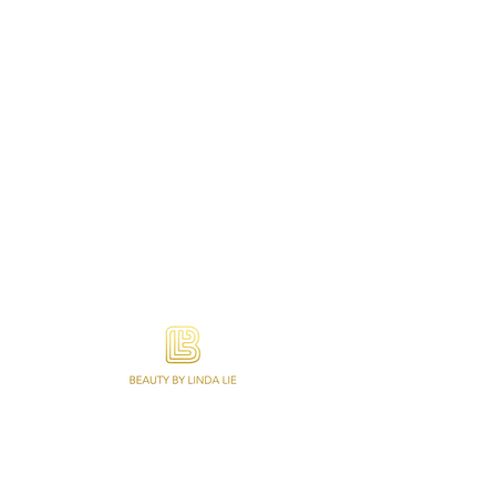
Beauty by Linda Lie is gespecialiseerd in
Wimperextensions, Lash lifting, Permanente
Make-up, Wenkbrauwen en Make-up. Ook
online afspraken, abonnementen en een
webshop met een variatie aan kwaliteit