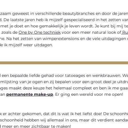
kzaam geweest in verschillende beautybranches en door de jaren
De laatste jaren heb ik mijzelf gespecialiseerd in het zetten v
 met je doet en hoe gemakkelijk je leven wordt. Je kunt bij mij t
, zoals de
One by One techniek
voor een meer natural look of
Ru
e. Na het zetten van wimperextensions en de vele uitdagingen 
e ik mijzelf weer uitdagen.
ijd een bepaalde liefde gehad voor tatoeages en wenkbrauwen. 
omlijsting van je ogen en zij bepalen voor een groot deel je uitdr
ages maakt deze keuze het helemaal compleet en ben ik me gaan 
van
permanente make-up
. ​​Er ging een wereld voor me open!
k er achter gekomen, dat dit is wat ik het liefst doe! De schoon
schoonheid hebben wij allemaal in ons, maar dit verdient aanda
 meer en meer zichtbaar te maken!