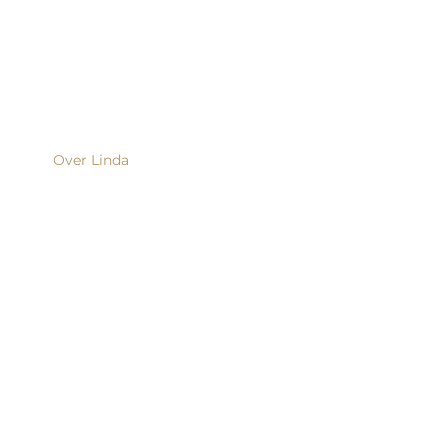
Over Linda
Abonnementen
Prijslijst
Webshop
Cursussen
Blog
Contact