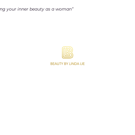
ng your inner beauty as a woman”
Beauty by Linda Lie is gespecialiseerd in
Wimperextensions, Lash lifting,
Permanente Make-up, Wenkbrauwen en