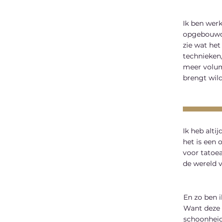
Ik ben wer
opgebouwd. 
zie wat het
technieken
meer volum
brengt wild
Ik heb alt
het is een 
voor tatoe
de wereld 
En zo ben i
Want deze 
schoonheid