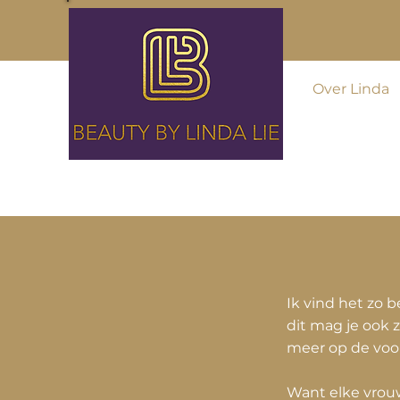
Over Linda
Ik vind het zo b
dit mag je ook z
meer op de voo
Want elke vrouw