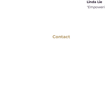
Linda Lie
"Empoweri
Contact
Binderij 1-11, 1185 ZH
Amstelveen
06 - 13155296
info@beautybylindalie.nl