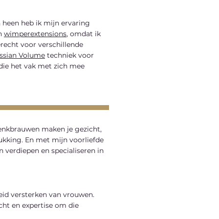
 heen heb ik mijn ervaring
an
wimperextensions
, omdat ik
erecht voor verschillende
ssian Volume
techniek voor
die het vak met zich mee
Wenkbrauwen maken je gezicht,
ukking. ​​En met mijn voorliefde
verdiepen en specialiseren in
heid versterken van vrouwen.
cht en expertise om die