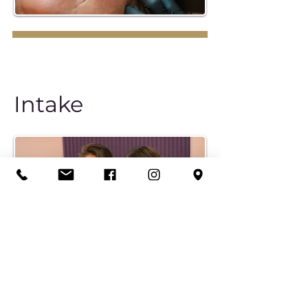
Intake
De
intake
vind altijd vooraf plaats
voordat we een PMU behandeling