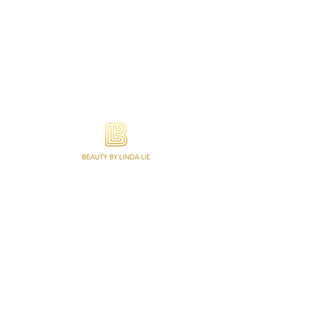
Beauty by Linda Lie is gespecialiseerd in
Wimperextensions, Lash lifting, Permanente
Make-up, Wenkbrauwen en Make-up. Ook
online afspraken, abonnementen en een
webshop met een variatie aan kwaliteit
producten.
KVK nummer
78222435
BTW nummer
NL003304585B75
IBAN: NL37KNAB0407909265
Veelgestelde vragen