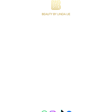
Beauty by Linda Lie is gespecialiseerd in
Wimperextensions, Lash lifting,
Permanente Make-up, Wenkbrauwen en
Make-up. Ook online afspraken,
abonnementen en een webshop met een
variatie aan kwaliteit producten.
5