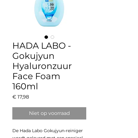
HADA LABO -
Gokujyun
Hyaluronzuur
Face Foam
160ml
Prijs
€ 17,98
Niet op voorraad
De Hada Labo Gokujyun-reiniger