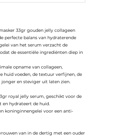
Masseer het overig
squalaan, serine, g
4. De overgebleven 
lysine, arginine, th
aanbrengen op de n
angustifolia (Lave
handen.
Olie, Pelargonium 
5. Gebruik dit mask
masker 33gr gouden jelly collageen
Sorbitol, Natrium 
beste resultaat.
Ethoxydiglycol Cyc
de perfecte balans van hydraterende
PEG-15 Pentaerythri
 gelei van het serum verzacht de
Carboxylaat), Acryl
zodat de essentiële ingrediënten diep in
Crosspolymeer, Ca
Dinatrium EDTA, Ka
ximale opname van collageen,
PPG-4-Ceteth-20, 
 huid voeden, de textuur verfijnen, de
 jonger en steviger uit laten zien.
gr royal jelly serum, geschikt voor de
t en hydrateert de huid.
 koninginnengelei voor een anti-
vrouwen van in de dertig met een ouder