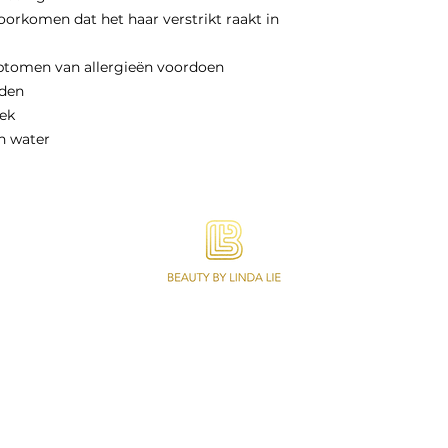
voorkomen dat het haar verstrikt raakt in
mptomen van allergieën voordoen
uden
lek
in water