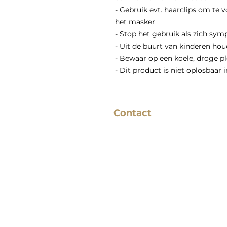
- Gebruik evt. haarclips om te 
het masker
- Stop het gebruik als zich sy
- Uit de buurt van kinderen ho
- Bewaar op een koele, droge p
- Dit product is niet oplosbaar 
Contact
Binderij 1-11, 1185 ZH
Amstelveen
06 - 13155296
info@beautybylindalie.nl