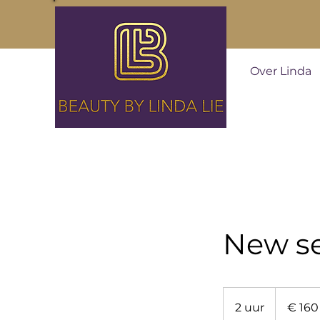
Over Linda
New s
160
euro
2 uur
2
€ 160