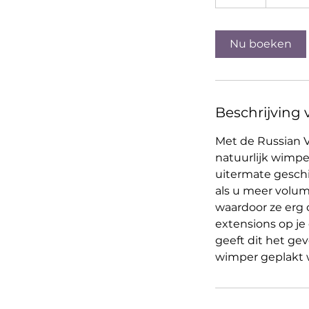
u
u
r
Nu boeken
Beschrijving 
Met de Russian 
natuurlijk wimper
uitermate geschi
als u meer volum
waardoor ze erg c
extensions op je
geeft dit het gev
wimper geplakt 