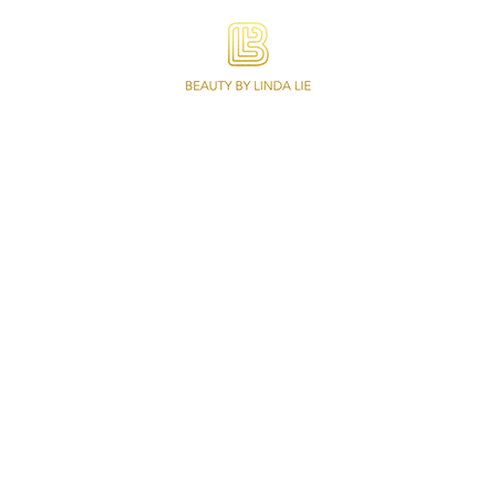
Beauty by Linda Lie is gespecialiseerd in
Wimperextensions, Lash lifting,
Permanente Make-up, Wenkbrauwen en
Make-up. Ook online afspraken,
abonnementen en een webshop met een
variatie aan kwaliteit producten.