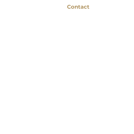
Contact
Binderij 1-11, 1185 ZH
Amstelveen
06 - 13155296
info@beautybylindalie.nl
KVK nummer 78222435