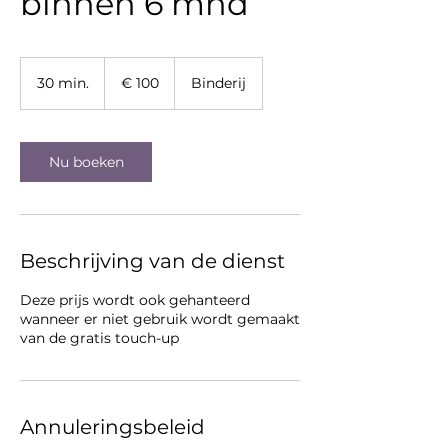
binnen 6 mnd
100
euro
30 min.
3
€ 100
Binderij
0
m
i
n
Nu boeken
.
Beschrijving van de dienst
Deze prijs wordt ook gehanteerd
wanneer er niet gebruik wordt gemaakt
van de gratis touch-up
Annuleringsbeleid