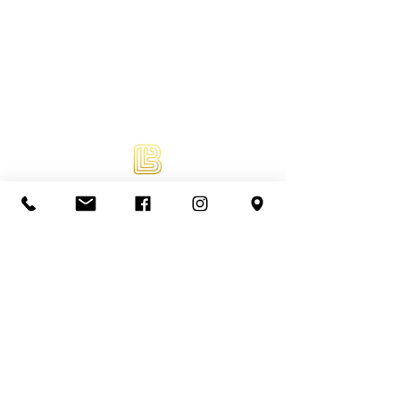
Beauty by Linda Lie is gespecialiseerd in
Wimperextensions, Lash lifting, Permanente
Make-up, Wenkbrauwen en Make-up. Ook
online afspraken, abonnementen en een
webshop met een variatie aan kwaliteit
producten.
KVK nummer
78222435
BTW nummer
NL003304585B75
IBAN: NL37KNAB0407909265
Veelgestelde vragen