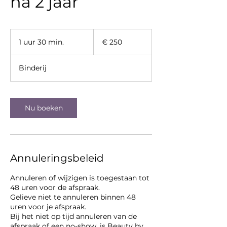
na 2 jaar
250
euro
1 uur 30 min.
1
€ 250
u
u
Binderij
3
0
m
i
Nu boeken
n
.
Annuleringsbeleid
Annuleren of wijzigen is toegestaan tot
48 uren voor de afspraak.
Gelieve niet te annuleren binnen 48
uren voor je afspraak.
Bij het niet op tijd annuleren van de
afspraak of een no-show, is Beauty by