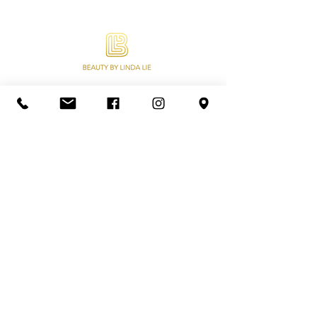
Beauty by Linda Lie is gespecialiseerd in
Wimperextensions, Lash lifting, Permanente
Make-up, Wenkbrauwen en Make-up. Ook
online afspraken, abonnementen en een
webshop met een variatie aan kwaliteit
producten.
KVK nummer
78222435
BTW nummer
NL003304585B75
IBAN: NL37KNAB0407909265
Veelgestelde vragen
Prij
slijst
Verzend
beleid
Re
tourbeleid
Privacybeleid