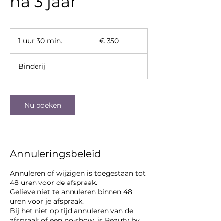
na 3 jaar
350
euro
1 uur 30 min.
1
€ 350
u
u
Binderij
3
0
m
i
Nu boeken
n
.
Annuleringsbeleid
Annuleren of wijzigen is toegestaan tot
48 uren voor de afspraak.
Gelieve niet te annuleren binnen 48
uren voor je afspraak.
Bij het niet op tijd annuleren van de
afspraak of een no-show, is Beauty by