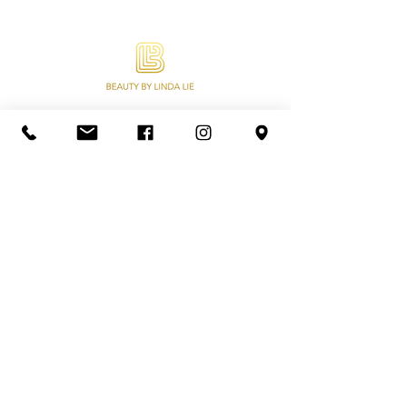
Beauty by Linda Lie is gespecialiseerd in
Wimperextensions, Lash lifting, Permanente
Make-up, Wenkbrauwen en Make-up. Ook
online afspraken, abonnementen en een
webshop met een variatie aan kwaliteit
producten.
KVK nummer
78222435
BTW nummer
NL003304585B75
IBAN: NL37KNAB0407909265
Veelgestelde vragen
Prij
slijst
Verzend
beleid
Re
tourbeleid
Privacybeleid