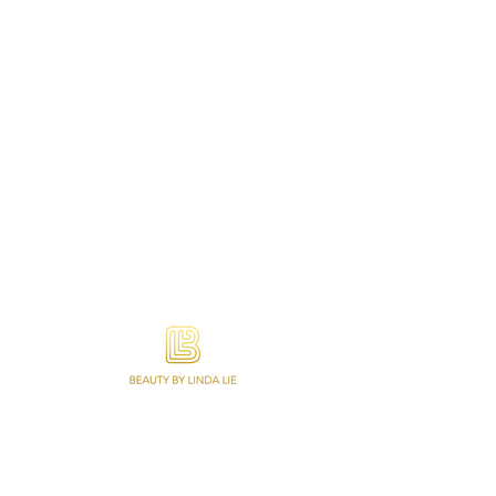
Beauty by Linda Lie is gespecialiseerd in
Wimperextensions, Lash lifting, Permanente
Make-up, Wenkbrauwen en Make-up. Ook
online afspraken, abonnementen en een
webshop met een variatie aan kwaliteit