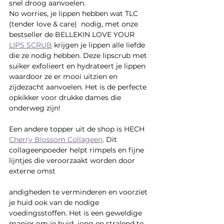
snel droog aanvoelen. 
No worries, je lippen hebben wat TLC 
(tender love & care)  nodig, met onze 
bestseller de BELLEKIN LOVE YOUR 
LIPS SCRUB
 krijgen je lippen alle liefde 
die ze nodig hebben. Deze lipscrub met 
suiker exfolieert en hydrateert je lippen 
waardoor ze er mooi uitzien en 
zijdezacht aanvoelen. Het is de perfecte 
opkikker voor drukke dames die 
onderweg zijn!
Een andere topper uit de shop is HECH 
Cherry Blossom Collageen
. Dit 
collageenpoeder helpt rimpels en fijne 
lijntjes die veroorzaakt worden door 
externe omst
andigheden te verminderen en voorziet 
je huid ook van de nodige 
voedingsstoffen. Het is een geweldige 
manier om je huid  jong en stralend te 